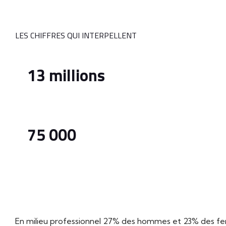
LES CHIFFRES QUI INTERPELLENT
13 millions
En France, 13 millions d’adultes fument quotidienne
75 000
Pourtant, le tabac tue chaque année 75 000 personnes
pays.
En milieu professionnel 27% des hommes et 23% des fem