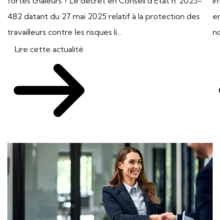
fortes chaleurs ? Le décret en Conseil d’Etat n°2025-
in
482 datant du 27 mai 2025 relatif à la protection des
en
travailleurs contre les risques li...
n
Lire cette actualité