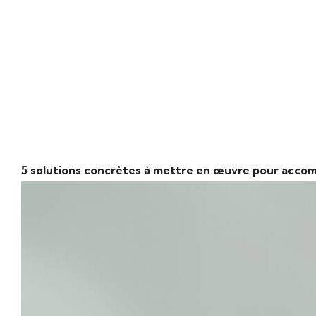
En s'engageant dans l'accompagnemen
positivement le quotidien de leurs col
Cette démarche renforce également l
5 solutions concrètes à mettre en œuvre pour accomp