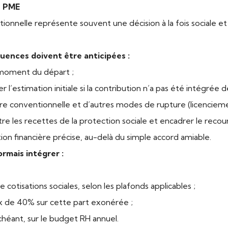
e PME
onnelle représente souvent une décision à la fois sociale et f
uences doivent être anticipées :
 moment du départ ;
l’estimation initiale si la contribution n’a pas été intégrée d
re conventionnelle et d’autres modes de rupture (licenciement,
tre les recettes de la protection sociale et encadrer le reco
ion financière précise, au-delà du simple accord amiable.
rmais intégrer :
cotisations sociales, selon les plafonds applicables ;
ux de 40% sur cette part exonérée ;
 échéant, sur le budget RH annuel.