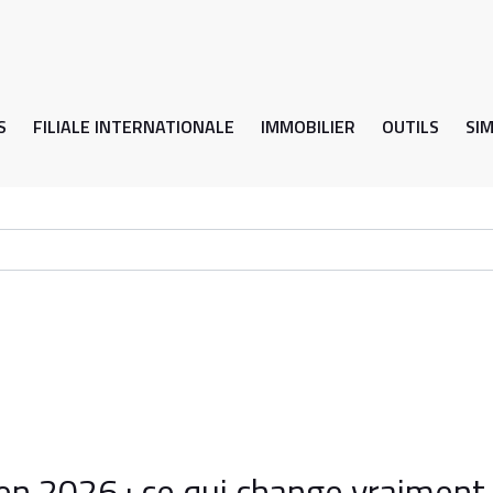
S
FILIALE INTERNATIONALE
IMMOBILIER
OUTILS
SI
en 2026 : ce qui change vraiment 