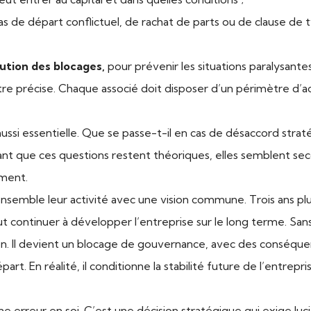
de départ conflictuel, de rachat de parts ou de clause de t
ution des blocages,
pour prévenir les situations paralysantes
être précise. Chaque associé doit disposer d’un périmètre d’ac
 aussi essentielle. Que se passe-t-il en cas de désaccord stra
ant que ces questions restent théoriques, elles semblent seco
ement.
nsemble leur activité avec une vision commune. Trois ans plus
ut continuer à développer l’entreprise sur le long terme. San
. Il devient un blocage de gouvernance, avec des conséquence
t. En réalité, il conditionne la stabilité future de l’entrepris
une erreur en soi. C’est une décision stratégique qui exige luci