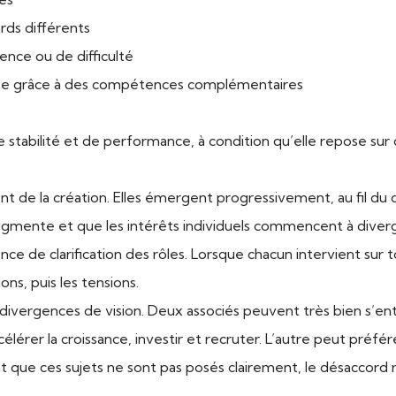
rds différents
ence ou de difficulté
ée grâce à des compétences complémentaires
de stabilité et de performance, à condition qu’elle repose sur 
t de la création. Elles émergent progressivement, au fil du
 augmente et que les intérêts individuels commencent à diverg
nce de clarification des rôles. Lorsque chacun intervient su
ns, puis les tensions.
 divergences de vision. Deux associés peuvent très bien s’en
lérer la croissance, investir et recruter. L’autre peut préfére
ue ces sujets ne sont pas posés clairement, le désaccord rest