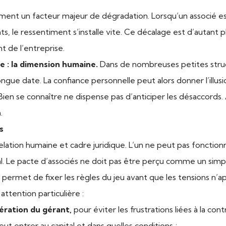
ent un facteur majeur de dégradation. Lorsqu’un associé est
s, le ressentiment s’installe vite. Ce décalage est d’autant 
t de l’entreprise.
e : la dimension humaine.
Dans de nombreuses petites struc
ongue date. La confiance personnelle peut alors donner l’illus
en se connaître ne dispense pas d’anticiper les désaccords. A
.
s
elation humaine et cadre juridique. L’un ne peut pas fonction
al. Le pacte d’associés ne doit pas être perçu comme un simp
Il permet de fixer les règles du jeu avant que les tensions n’a
ttention particulière :
nération du gérant,
pour éviter les frustrations liées à la con
peut entrer au capital et dans quelles conditions ;