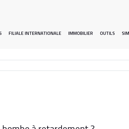
S
FILIALE INTERNATIONALE
IMMOBILIER
OUTILS
SI
ou bombe à retardement ?