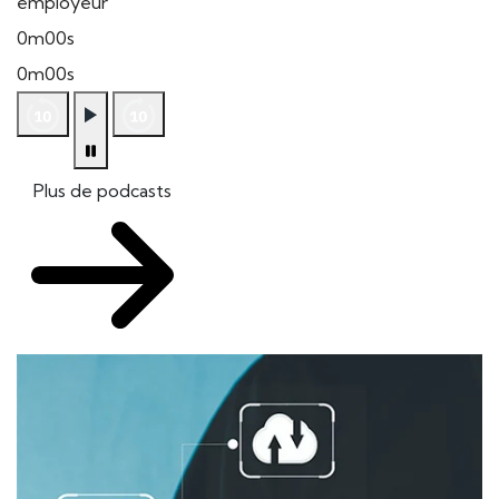
employeur
0m00s
0m00s
Plus de podcasts