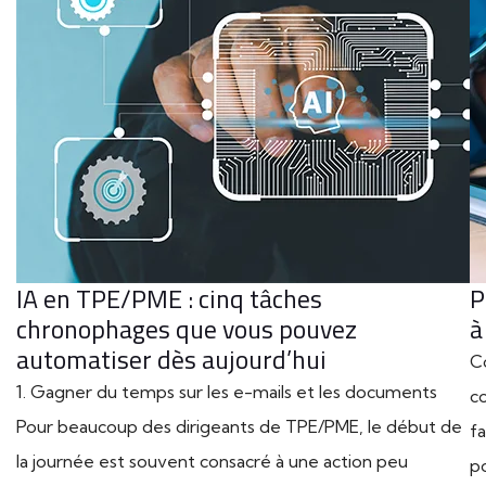
IA en TPE/PME : cinq tâches
P
chronophages que vous pouvez
à
automatiser dès aujourd’hui
C
1. Gagner du temps sur les e-mails et les documents
co
Pour beaucoup des dirigeants de TPE/PME, le début de
fa
la journée est souvent consacré à une action peu
po